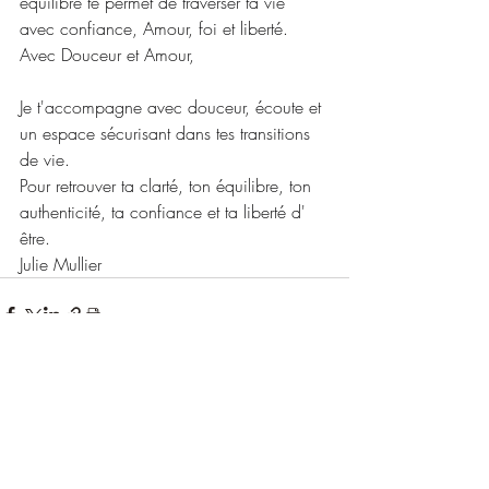
équilibre te permet de traverser ta vie 
avec confiance, Amour, foi et liberté.
Avec Douceur et Amour,
Je t'accompagne avec douceur, écoute et 
un espace sécurisant dans tes transitions 
de vie.
Pour retrouver ta clarté, ton équilibre, ton 
authenticité, ta confiance et ta liberté d' 
être.
Julie Mullier
Posts récents
Voir tout