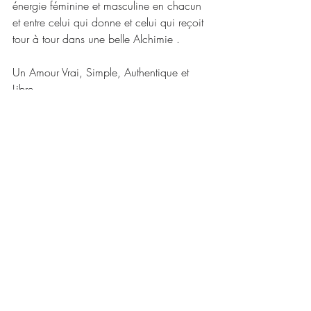
énergie féminine et masculine en chacun 
et entre celui qui donne et celui qui reçoit 
tour à tour dans une belle Alchimie .
Un Amour Vrai, Simple, Authentique et 
Libre
Avec Amour,
Julie M.
Posts récents
Voir tout