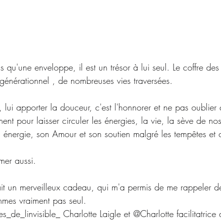
s qu'une enveloppe, il est un trésor à lui seul. Le coffre de
sgénérationnel , de nombreuses vies traversées.
 lui apporter la douceur, c'est l'honnorer et ne pas oublier q
nt pour laisser circuler les énergies, la vie, la sève de nos
 énergie, son Amour et son soutien malgré les tempêtes et ce
imer aussi.
ait un merveilleux cadeau, qui m'a permis de me rappeler de
mmes vraiment pas seul.
_de_linvisible_ Charlotte Laigle et @Charlotte facilitatrice d