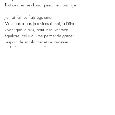
Tout cela est très lourd, pesant et nous fige.
J'en ai fait les frais également.
Mais pas à pas je reviens à moi, à l'être 
vivant que je suis, pour retrouver mon 
équilibre, celui qui me permet de garder 
l'espoir, de transformer et de rayonner 
malgré les passages difficiles.
Rien ne dure, tout se transforme  
Avec Douceur et Amour,
Julie M.
Posts récents
Voir tout