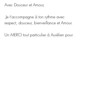
Avec Douceur et Amour,
 Je t'accompagne à ton rythme avec 
respect, douceur, bienveillance et Amour.
Un MERCI tout particulier à Aurélien pour 
tes merveilleuses photos  
Regard d'Auré
Julie M.
Posts récents
Voir tout