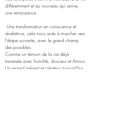
différemment et au nouveau qui arrive, 
une renaissance.
 Une transformation en conscience et 
révélatrice, cela nous aide à marcher vers 
l'étape suivante, avec le grand champ 
des possibles.
Comme un témoin de la vie déjà 
traversée avec humilité, douceur et Amour.
Un regard présent et créateur aujourd'hui, 
pour un demain où le champ des 
possibles est à nouveau ouvert
Avec Amour,
Julie M.