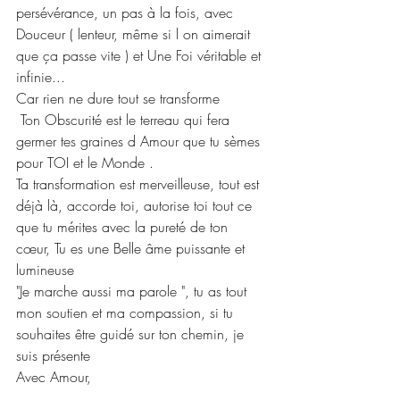
persévérance, un pas à la fois, avec 
Douceur ( lenteur, même si l on aimerait 
que ça passe vite ) et Une Foi véritable et 
infinie...
Car rien ne dure tout se transforme
 Ton Obscurité est le terreau qui fera 
germer tes graines d Amour que tu sèmes 
pour TOI et le Monde .
Ta transformation est merveilleuse, tout est 
déjà là, accorde toi, autorise toi tout ce 
que tu mérites avec la pureté de ton 
cœur, Tu es une Belle âme puissante et 
lumineuse
"Je marche aussi ma parole ", tu as tout 
mon soutien et ma compassion, si tu 
souhaites être guidé sur ton chemin, je 
suis présente
Avec Amour,
Julie M.