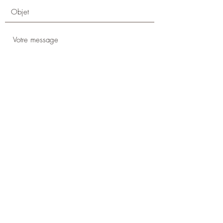
Envoyer
S'abonner à ma newsletter
Saisissez votre e-mail ici