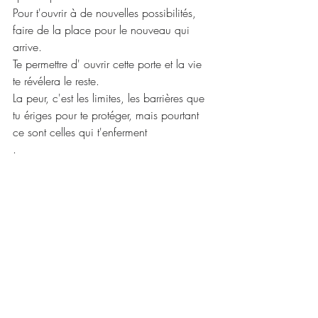
Pour t'ouvrir à de nouvelles possibilités, 
faire de la place pour le nouveau qui 
arrive.
Te permettre d' ouvrir cette porte et la vie 
te révélera le reste.
La peur, c'est les limites, les barrières que 
tu ériges pour te protéger, mais pourtant 
ce sont celles qui t'enferment
.
Chaque pas est sacré, je t'accompagne 
dans tes transitions de vie, afin que tu 
puisses retrouver de la clarté, tes solutions, 
ton essence, confiance en toi, en la vie 
pour la traverser librement .