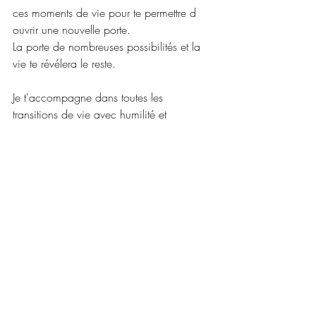
ces moments de vie pour te permettre d 
ouvrir une nouvelle porte.
La porte de nombreuses possibilités et la 
vie te révélera le reste.
Je t'accompagne dans toutes les 
transitions de vie avec humilité et 
confiance.
Ainsi que tu puisses tisser les liens entre 
ton monde intérieur et le monde extérieur.
Entre l' ancienne sagesse et la nouvelle .
Posts récents
Voir tout