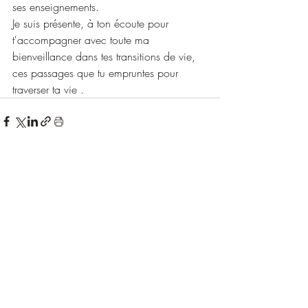
ses enseignements.
Je suis présente, à ton écoute pour 
t'accompagner avec toute ma 
bienveillance dans tes transitions de vie, 
ces passages que tu empruntes pour 
traverser ta vie .
Posts récents
Voir tout