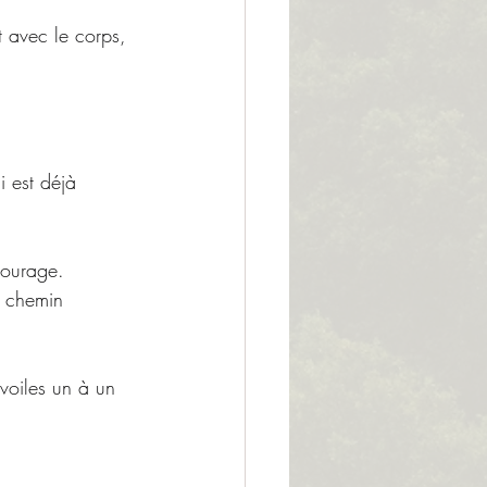
t avec le corps, 
i est déjà 
courage.
e chemin 
 voiles un à un 