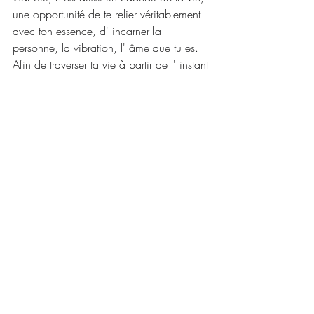
une opportunité de te relier véritablement 
avec ton essence, d' incarner la 
personne, la vibration, l' âme que tu es.
Afin de traverser ta vie à partir de l' instant 
présent, plus en paix, en confiance et 
libre d' être qui tu es.
Avec toute ma bienveillance  
Posts récents
Voir tout