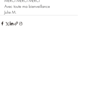
MERCI MERCI MERCI
Avec toute ma bienveillance  
Julie M.
Posts récents
Voir tout